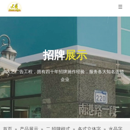
招牌
展示
大艺广告工程，拥有四十年招牌施作经验，服务各大知名连锁
企业
首页
»
产品展示
»
二.招牌样式
»
各式立体字
»
水晶字