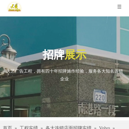
招牌
展示
大艺广告工程，拥有四十年招牌施作经验，服务各大知名连锁
企业
首页
»
工程实绩
»
各大连锁店面招牌实绩
»
Volvo
»