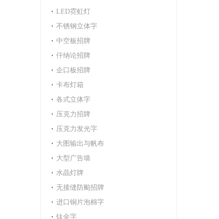
LED霓虹灯
不锈钢立体字
中空板招牌
仟纳论招牌
企口板招牌
卡布灯箱
各式立体字
压克力招牌
压克力发光字
大图输出与帆布
大型广告墙
水晶灯牌
无接缝防颱招牌
进口铜片泡棉字
钛金字