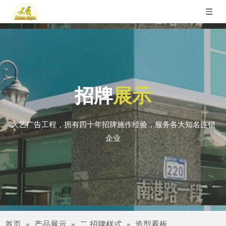
招牌
展示
大艺广告工程，拥有四十年招牌施作经验，服务各大知名连锁
企业
首页
»
产品展示
»
二.招牌样式
»
造型看板